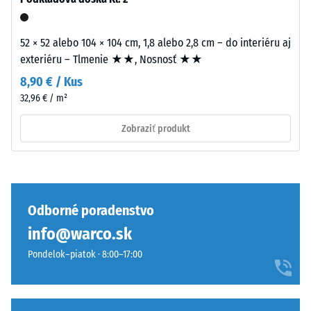
Takéto
pásky
zaťaženie
určenej
môže
52 × 52 alebo 104 × 104 cm, 1,8 alebo 2,8 cm – do interiéru aj
pre
vzniknúť
exteriéru – Tlmenie ★★, Nosnosť ★★
gumové
napríklad
8,90 € / Kus
povrchy.
pri
Pred
32,96 € / m²
obuvi
lepením
s
Zobraziť produkt
musia
vysokými
byť
podpätkami,
všetky
nohách
povrchy
nábytku,
suché,
kvetináčoch
Odborné poradenstvo
čisté
na
info@warco.sk
a
kolieskach
bez
Pondelok–piatok · 8:00–17:00
alebo
mechanických
podstavcoch
nečistôt.
rôznych
zariadení.