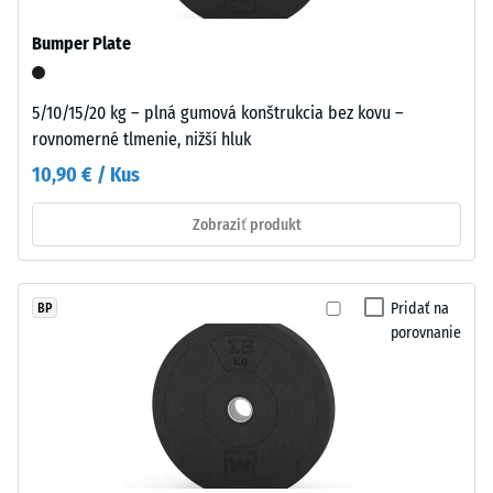
zvyšnej
Pre
preliačiny
Bumper Plate
dočasné
po
použitie
je
24
5/10/15/20 kg – plná gumová konštrukcia bez kovu –
prvok
rovnomerné tlmenie, nižší hluk
hodinách
možné
10,90 € / Kus
odľahčenia
jednoducho
položiť
(BS
Zobraziť produkt
na
7188)
vhodný
podklad
Pridať na
BP
bez
porovnanie
akéhokoľvek
/ 5
upevnenia.
Pri
trvalom
použití
alebo
Tlaková