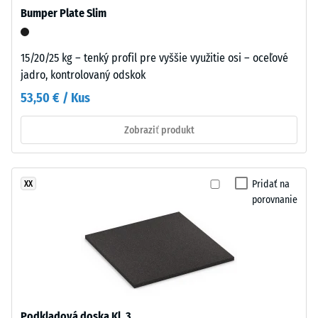
ak
pevnosť
Bumper Plate Slim
sa
materiálu
prvok
opisuje
nachádza
15/20/25 kg – tenký profil pre vyššie využitie osi – oceľové
jeho
v
jadro, kontrolovaný odskok
odolnosť
priestore
53,50 € / Kus
voči
s
lokálnemu
horizontálnymi
Zobraziť produkt
zaťaženiu.
silami
Udáva,
–
do
napríklad
akej
Pridať na
XX
prechádzajúcou
miery
porovnanie
premávkou
sa
alebo
materiál
trením
deformuje
–
pri
by
aplikácii
mal
určitej
byť
Podkladová doska Kl. 3