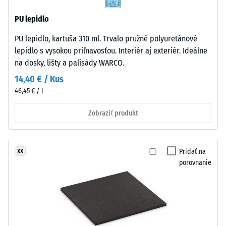
zmes
vody (EN
prírodného
12616) –
PU lepidlo
kaučuku
Trieda 1 =
PU lepidlo, kartuša 310 ml. Trvalo pružné polyuretánové
NR
Infiltrácia
lepidlo s vysokou priľnavosťou. Interiér aj exteriér. Ideálne
cca 0 mm/h
a
(0 l/h/m²)
na dosky, lišty a palisády WARCO.
styrén-
butadiénového
14,40 € / Kus
Protišmykovosť
kaučuku
46,45 € / l
(EN 16165) –
SBR.
Hodnota
Jemná
Zobraziť produkt
stupnice 2 =
zrnitosť
priemerný
akceptačný
vytvára
uhol cca 13°,
kompaktný,
Pridať na
XX
skupina R10
rovnomerne
porovnanie
štruktúrovaný
Tepelná
povrch.
izolácia
Pri
–
čiernych
Hodnota
stupnice
a