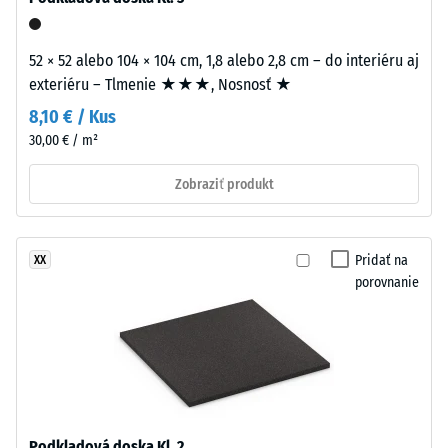
sily.
prvok
Malá
permanentne
hĺbka
52 × 52 alebo 104 × 104 cm, 1,8 alebo 2,8 cm – do interiéru aj
lepený
vtlačenia
exteriéru – Tlmenie ★★★, Nosnosť ★
k
znamená
podkladu.
8,10 € / Kus
vysokú
Lepidlo
30,00 € / m²
tlakovú
je
pevnosť,
možné
Zobraziť produkt
zatiaľ
zvoliť
čo
z
väčšia
trvalo
Pridať na
XX
hĺbka
elastického
porovnanie
poukazuje
polyuretánového
na
lepidla
nižšiu
WARCO
odolnosť
alebo
voči
z
bodovým
obojstrannej
zaťaženiam.
lepiacej
Podkladová doska Kl. 2