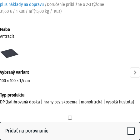
plus náklady na dopravu
/
Doručenie približne o
2-3 týždne
31,60 € / 1 Kus / m²
(
15,00
kg
/ Kus)
Farba
Antracit
Antracit
(active)
Vybraný variant
100 × 100 × 1,5 cm
Rozmery
Typ produktu
na
DP (kalibrovaná doska | hrany bez skosenia | monolitická | vysoká hustota)
prepravu
1000
x
1000
Pridať na porovnanie
x