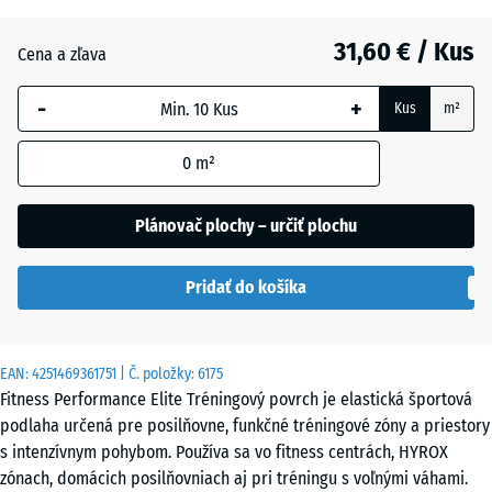
15
mm
31,60 € / Kus
Cena a zľava
Vybraná
-
+
dimenzia s
Kus
m²
modrým
orámovaním
0
m²
sa používa
na výpočet
Plánovač plochy – určiť plochu
potreby
(pokiaľ nie
Pridať do košíka
je v údajoch
o produkte
uvedené
inak).
EAN:
4251469361751
| Č. položky:
6175
Fitness Performance Elite Tréningový povrch je elastická športová
100
podlaha určená pre posilňovne, funkčné tréningové zóny a priestory
×
s intenzívnym pohybom. Používa sa vo fitness centrách, HYROX
100
zónach, domácich posilňovniach aj pri tréningu s voľnými váhami.