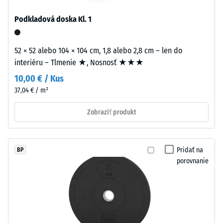
2 =
antracitových
Tepelná
Podkladová doska Kl. 1
variantoch
vodivosť
sa
cca 0,12
používa
W/(m·K)
52 × 52 alebo 104 × 104 cm, 1,8 alebo 2,8 cm – len do
transparentné
interiéru – Tlmenie ★, Nosnosť ★★★
Tlaková
spojivo,
10,00 € / Kus
farebné
pevnosť
37,04 € / m²
varianty
-
využívajú
Hodnota
Zobraziť produkt
pigmentované
spojivo.
stupnice
5
Pridať na
BP
Inštalácia
=
porovnanie
–
cca
Spracovanie
0
–
Montáž
mm