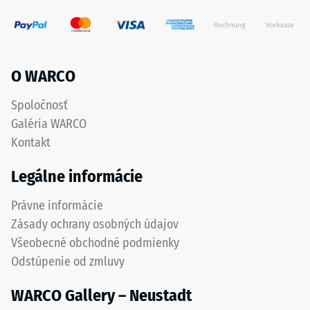
(čo
nemá
zodpovedá
integrovanú
1
drenáž
cm²)
–
sa
O WARCO
ak
pritlačí
je
na
Spoločnosť
odvedenie
vzorku
Galéria WARCO
vody
materiálu
potrebné,
Kontakt
silou
je
1000
Legálne informácie
potrebné
N
ho
(približne
Právne informácie
zabezpečiť
105
Zásady ochrany osobných údajov
stavebnými
kg).
opatreniami.
Všeobecné obchodné podmienky
Výsledná
Pokládka
Odstúpenie od zmluvy
hĺbka
sa
vtlačenia
vykonáva
WARCO Gallery – Neustadt
sa
na