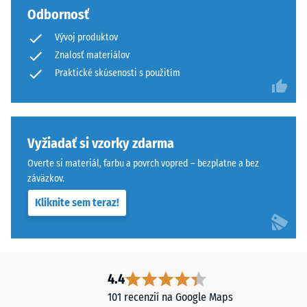
Štruktúra
Tlaková
Odbornosť
spodnej
pevnosť
Vývoj produktov
strany
sa
Znalosť materiálov
stanovuje
Praktické skúsenosti s použitím
pomocou
Spodná
testovacej
strana
metódy
je
podľa
rovná
Vyžiadať si vzorky zdarma
normy
bez
BS
Overte si materiál, farbu a povrch vopred – bezplatne a bez
vtlačenej
7188:1998.
záväzkov.
štruktúry.
Skúšobné
Výrobok
Kliknite sem teraz!
teleso
spočíva
s
celoplošne
povrchovou
na
plochou
podklade.
100
4.4
Toto
mm²
101 recenzií na Google Maps
prevedenie