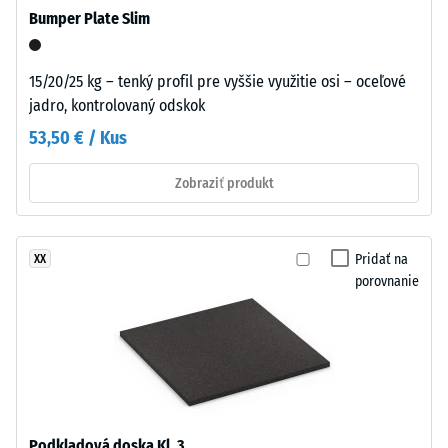
trvalom
pevnosť
Bumper Plate Slim
použití
materiálu
alebo
opisuje
ak
15/20/25 kg – tenký profil pre vyššie využitie osi – oceľové
jeho
sa
jadro, kontrolovaný odskok
odolnosť
prvok
53,50 € / Kus
voči
nachádza
lokálnemu
v
Zobraziť produkt
zaťaženiu.
priestore
Udáva,
s
do
horizontálnymi
akej
Pridať na
XX
silami
miery
porovnanie
–
sa
napríklad
materiál
prechádzajúcou
deformuje
premávkou
pri
alebo
aplikácii
trením
určitej
–
Podkladová doska Kl. 3