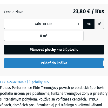
10
mm
23,80 € / Kus
Cena a zľava
Vybraná
-
+
dimenzia s
Kus
m²
modrým
orámovaním
0
m²
sa používa
na výpočet
Plánovač plochy – určiť plochu
potreby
(pokiaľ nie
Pridať do košíka
je v údajoch
o produkte
uvedené
inak).
EAN:
4251469361775
| Č. položky:
6177
Fitness Performance Elite Tréningový povrch je elastická športová
100
podlaha určená pre posilňovne, funkčné tréningové zóny a priestory
×
s intenzívnym pohybom. Používa sa vo fitness centrách, HYROX
100
zónach, domácich posilňovniach aj pri tréningu s voľnými váhami.