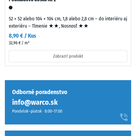
Takéto
z
zaťaženie
obojstrannej
môže
52 × 52 alebo 104 × 104 cm, 1,8 alebo 2,8 cm – do interiéru aj
lepiacej
vzniknúť
exteriéru – Tlmenie ★★, Nosnosť ★★
pásky
napríklad
8,90 € / Kus
určenej
pri
pre
32,96 € / m²
obuvi
gumové
s
Zobraziť produkt
povrchy.
vysokými
Pred
podpätkami,
lepením
nohách
musia
nábytku,
byť
kvetináčoch
Odborné poradenstvo
všetky
na
info@warco.sk
povrchy
kolieskach
suché,
Pondelok–piatok · 8:00–17:00
alebo
čisté
podstavcoch
a
rôznych
bez
zariadení.