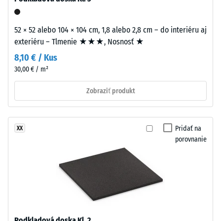
sily.
by
Malá
mal
hĺbka
52 × 52 alebo 104 × 104 cm, 1,8 alebo 2,8 cm – do interiéru aj
byť
vtlačenia
exteriéru – Tlmenie ★★★, Nosnosť ★
prvok
znamená
permanentne
8,10 € / Kus
vysokú
lepený
30,00 € / m²
tlakovú
k
pevnosť,
podkladu.
Zobraziť produkt
zatiaľ
Lepidlo
čo
je
väčšia
možné
Pridať na
XX
hĺbka
zvoliť
porovnanie
poukazuje
z
na
trvalo
nižšiu
elastického
odolnosť
polyuretánového
voči
lepidla
bodovým
WARCO
zaťaženiam.
alebo
Podkladová doska Kl. 2