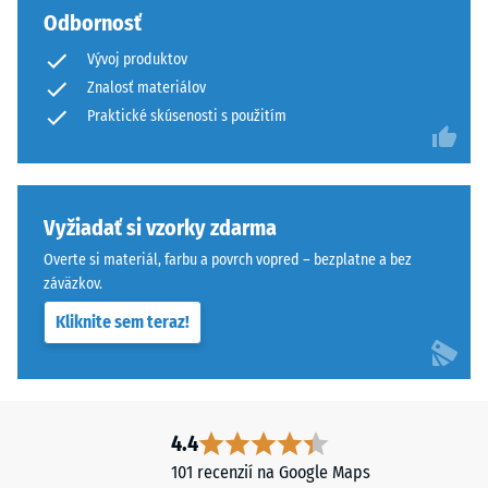
mechanických
Tlaková
Odbornosť
nečistôt.
pevnosť
Vývoj produktov
sa
Znalosť materiálov
Štruktúra
stanovuje
Praktické skúsenosti s použitím
spodnej
pomocou
strany
testovacej
metódy
podľa
Spodná
Vyžiadať si vzorky zdarma
normy
strana
BS
Overte si materiál, farbu a povrch vopred – bezplatne a bez
je
7188:1998.
záväzkov.
rovná
Skúšobné
bez
Kliknite sem teraz!
teleso
vtlačenej
s
štruktúry.
povrchovou
Výrobok
plochou
spočíva
100
4.4
celoplošne
mm²
101 recenzií na Google Maps
na