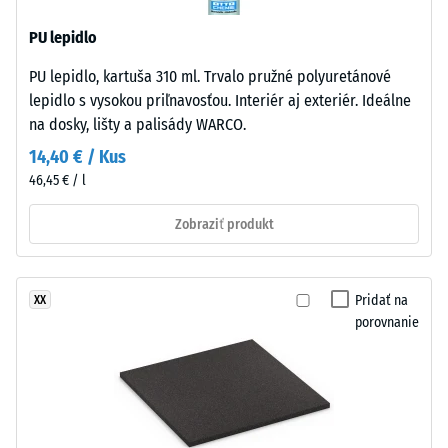
zmes
vody (EN
prírodného
12616) –
PU lepidlo
kaučuku
Trieda 1 =
PU lepidlo, kartuša 310 ml. Trvalo pružné polyuretánové
NR
Infiltrácia
lepidlo s vysokou priľnavosťou. Interiér aj exteriér. Ideálne
cca 0 mm/h
a
(0 l/h/m²)
na dosky, lišty a palisády WARCO.
styrén-
butadiénového
14,40 € / Kus
Protišmykovosť
kaučuku
46,45 € / l
(EN 16165) –
SBR.
Hodnota
Jemná
Zobraziť produkt
stupnice 2 =
zrnitosť
priemerný
akceptačný
vytvára
uhol cca 13°,
kompaktný,
Pridať na
XX
skupina R10
rovnomerne
porovnanie
štruktúrovaný
Tepelná
povrch.
izolácia
Pri
–
čiernych
Hodnota
stupnice
a