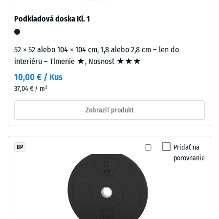
2 =
antracitových
Tepelná
Podkladová doska Kl. 1
variantoch
vodivosť
sa
cca 0,12
používa
W/(m·K)
52 × 52 alebo 104 × 104 cm, 1,8 alebo 2,8 cm – len do
transparentné
interiéru – Tlmenie ★, Nosnosť ★★★
Tlaková
spojivo,
10,00 € / Kus
farebné
pevnosť
37,04 € / m²
varianty
-
využívajú
Hodnota
Zobraziť produkt
pigmentované
spojivo.
stupnice
5
Pridať na
BP
Inštalácia
=
porovnanie
–
cca
Spracovanie
0
–
Montáž
mm