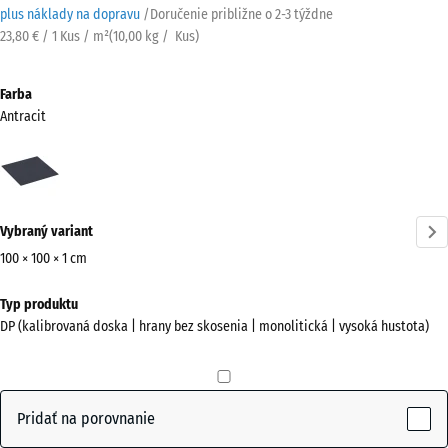
plus náklady na dopravu
/
Doručenie približne o
2-3 týždne
23,80 € / 1 Kus / m²
(
10,00
kg
/ Kus)
Farba
Antracit
Antracit
(active)
Vybraný variant
100 × 100 × 1 cm
Rozmery
Typ produktu
na
DP (kalibrovaná doska | hrany bez skosenia | monolitická | vysoká hustota)
prepravu
1000
x
1000
Pridať na porovnanie
x