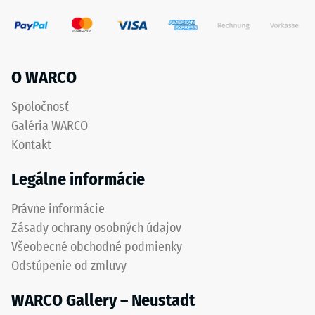
(čo
podklade.
zodpovedá
Toto
1
prevedenie
cm²)
nemá
sa
O WARCO
integrovanú
pritlačí
drenáž
na
Spoločnosť
–
vzorku
Galéria WARCO
ak
materiálu
je
Kontakt
silou
odvedenie
1000
Legálne informácie
vody
N
potrebné,
(približne
Právne informácie
je
105
Zásady ochrany osobných údajov
potrebné
kg).
ho
Všeobecné obchodné podmienky
Výsledná
zabezpečiť
Odstúpenie od zmluvy
hĺbka
stavebnými
vtlačenia
opatreniami.
WARCO Gallery – Neustadt
sa
Pokládka