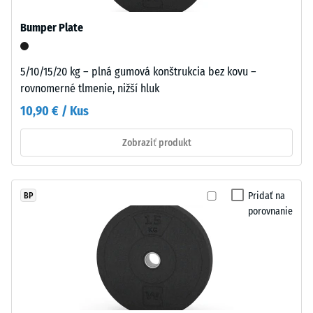
zvyšnej
preliačiny
Bumper Plate
po
Pre
24
5/10/15/20 kg – plná gumová konštrukcia bez kovu –
dočasné
rovnomerné tlmenie, nižší hluk
hodinách
použitie
10,90 € / Kus
odľahčenia
je
prvok
(BS
Zobraziť produkt
možné
7188)
jednoducho
položiť
Pridať na
BP
na
porovnanie
vhodný
/ 5
podklad
bez
akéhokoľvek
upevnenia.
Pri
Tlaková