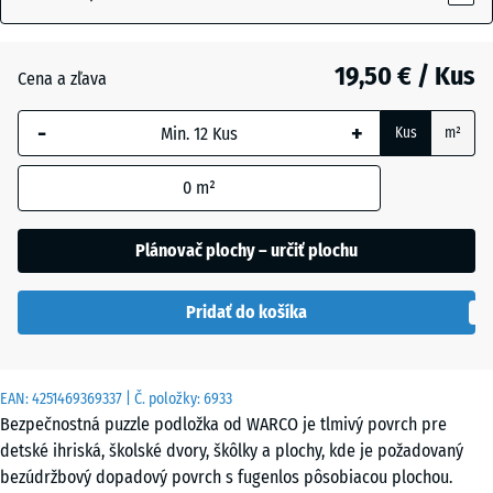
19,50 € / Kus
Atlantik
Cena a zľava
-
+
Kus
m²
Etna
0
m²
Levanduľa
Plánovač plochy – určiť plochu
Pridať do košíka
Ratan
EAN:
4251469369337
| Č. položky:
6933
Sivá
Bezpečnostná puzzle podložka od WARCO je tlmivý povrch pre
žula
detské ihriská, školské dvory, škôlky a plochy, kde je požadovaný
bezúdržbový dopadový povrch s fugenlos pôsobiacou plochou.