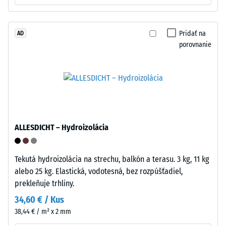
Inštalácia
1
–
mm
Spracovanie
Pridať na
AD
–
zvyšnej
porovnanie
Montáž
preliačiny
po
24
hodinách
odľahčenia
ALLESDICHT – Hydroizolácia
(BS
Puzzle
ozubenie
7188)
Tekutá hydroizolácia na strechu, balkón a terasu. 3 kg, 11 kg
s
alebo 25 kg. Elastická, vodotesná, bez rozpúšťadiel,
vlnitými
prekleňuje trhliny.
zubami
34,60 € / Kus
na
/ 5
38,44 € / m² x 2 mm
všetkých