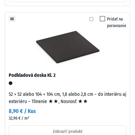
= výrazné
približne
tlmenie
3,3
Trieda
Pridať na
XX
mm
protišmykovosti
porovnanie
hrubú
DS (EN 14041) -
nášľapnú
Hodnota
vrstvu
stupnice 4 =
z
Koeficient
nového
trenia cca 0,53
granulátu
Odolnosť
EPDM
Podkladová doska Kl. 2
proti oderu
(etylén-
– Odolnosť
propylén-
proti
dién
52 × 52 alebo 104 × 104 cm, 1,8 alebo 2,8 cm – do interiéru aj
abrazívnemu
monomer),
exteriéru – Tlmenie ★★, Nosnosť ★★
opotrebeniu
pigmentovaného
– Hodnota
8,90 € / Kus
v
stupnice 2 =
32,96 € / m²
celej
"dobrá" (BS
7188)
hmote
Zobraziť produkt