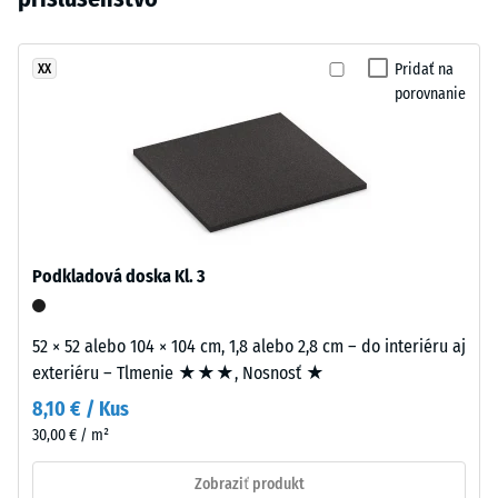
po 24
vybraný
hustého
hodinách
žiadny
sýteho
odľahčenia
produkt
vzhľadu.
Pridať na
XX
(BS 7188)
na
porovnanie
Povrch
porovnanie.
Zdanlivá
pripomína
hustota
udržiavaný
-
parkový
hodnota
trávnik.
stupnice
1 = do
780
Material
Podkladová doska Kl. 3
kg/m³
–
Sestava
Tlmenie
52 × 52 alebo 104 × 104 cm, 1,8 alebo 2,8 cm – do interiéru aj
in
nárazov,
exteriéru – Tlmenie ★★★, Nosnosť ★
struktura
vibrácií a
krokového
8,10 € / Kus
hluku –
30,00 € / m²
Dvojvrstvová
Hodnota
doska
stupnice 3
Zobraziť produkt
má