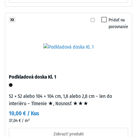
recyklovaných
Hodnota
stupnice
pneumatík
3 =
(ELT
Pridať na
XX
Tepelná
–
porovnanie
vodivosť
End
cca 0,11
of
W/(m·K)
Life
Tyres),
Mrazuvzdorný
spojeného
Tlaková
polyuretánovým
pevnosť
spojivom.
Podkladová doska Kl. 1
-
Lisuje
sa
Hodnota
52 × 52 alebo 104 × 104 cm, 1,8 alebo 2,8 cm – len do
pri
stupnice
interiéru – Tlmenie ★, Nosnosť ★★★
nízkej
1
10,00 € / Kus
objemovej
hustote.
37,04 € / m²
=
cca
Zobraziť produkt