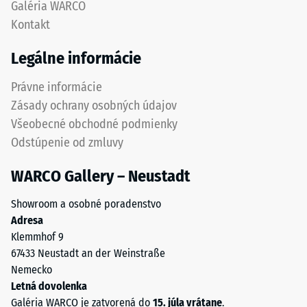
Galéria WARCO
škáru
voči
Kontakt
s
bodovým
jemným
zaťaženiam.
Legálne informácie
prechodom
Takéto
medzi
zaťaženie
Právne informácie
dlaždicami.
môže
Zásady ochrany osobných údajov
Výsledkom
vzniknúť
Všeobecné obchodné podmienky
je
napríklad
Odstúpenie od zmluvy
jednotný
pri
vzhľad
obuvi
WARCO Gallery – Neustadt
povrchu
s
bez
vysokými
Showroom a osobné poradenstvo
výrazne
podpätkami,
Adresa
viditeľných
nohách
Klemmhof 9
spojov.
nábytku,
67433 Neustadt an der Weinstraße
Elastická
kvetináčoch
Nemecko
štruktúra
na
Letná dovolenka
ozubenia
kolieskach
Galéria WARCO je zatvorená do
15. júla vrátane
.