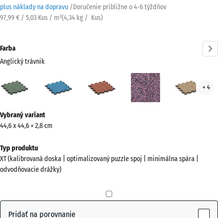
plus náklady na dopravu
/
Doručenie približne o
4-6 týždňov
97,99 € / 5,03 Kus / m²
(
4,34
kg
/ Kus)
Farba
Anglický trávnik
Anglický
Atlantik
Etna
Levanduľa
Rata
+ 4
trávnik
(active)
Viac
Vybraný variant
informácií
44,6 x 44,6 × 2,8 cm
o
farbách?
Typ produktu
XT (kalibrovaná doska | optimalizovaný puzzle spoj | minimálna spára |
Zobraziť
odvodňovacie drážky)
farebnú
paletu
Anglický
Pridať na porovnanie
(active)
trávnik