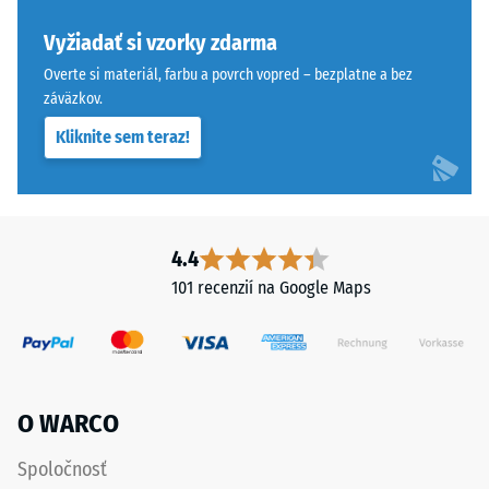
seba,
pri
ozubenie
aplikácii
Vyžiadať si vzorky zdarma
drží
určitej
Overte si materiál, farbu a povrch vopred – bezplatne a bez
hornú
sily.
záväzkov.
vrstvu
Malá
Kliknite sem teraz!
pohybovo-
hĺbka
stabilne
vtlačenia
a
znamená
zabraňuje
vysokú
osovému
tlakovú
4.4
posunu.
pevnosť,
101 recenzií na Google Maps
Pravouhlé
zatiaľ
hrany
čo
bez
väčšia
skosenia
hĺbka
vytvárajú
poukazuje
O WARCO
sotva
na
viditeľnú
nižšiu
Spoločnosť
vlasovú
odolnosť