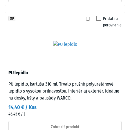
a
Priepustnosť
spojeného
vody (EN
UV-
12616) –
Pridať na
OP
stabilizovaným
Trieda 5 =
porovnanie
polyuretánom.
Infiltrácia
Vrstva
cca 1000
mm/h (1000
má
l/h/m²)
otvorenú
pórovú
Protišmykovosť
štruktúru.
(EN 16165) –
Nosná
Hodnota
PU lepidlo
časť
stupnice 4 =
PU lepidlo, kartuša 310 ml. Trvalo pružné polyuretánové
pozostáva
priemerný
lepidlo s vysokou priľnavosťou. Interiér aj exteriér. Ideálne
akceptačný
z
uhol cca 16°,
na dosky, lišty a palisády WARCO.
hrubého
skupina R10
čierneho
14,40 € / Kus
gumového
Tepelná
46,45 € / l
granulátu
izolácia
z
Zobraziť produkt
–