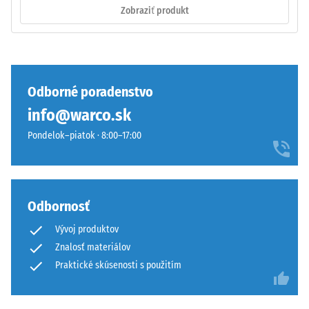
stranách
Zobraziť produkt
zaistí
pevný
spoj
Tlaková
a
pevnosť
bráni
materiálu
Odborné poradenstvo
sklzávaniu
opisuje
info@warco.sk
ozubenia
jeho
pri
odolnosť
Pondelok–piatok · 8:00–17:00
pohybe.
voči
Vrchná
lokálnemu
vrstva
zaťaženiu.
v
Udáva,
Odbornosť
sendviči
do
Vývoj produktov
–
akej
Znalosť materiálov
vrstva
miery
sa
sa
Praktické skúsenosti s použitím
položí
materiál
na
deformuje