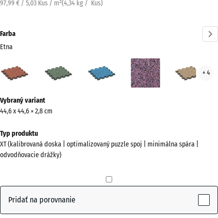
97,99 € / 5,03 Kus / m²
(
4,34
kg
/ Kus)
Farba
Etna
Etna
Anglický
Atlantik
Levanduľa
Rata
+ 4
(active)
trávnik
Viac
Vybraný variant
informácií
44,6 x 44,6 × 2,8 cm
o
farbách?
Typ produktu
XT (kalibrovaná doska | optimalizovaný puzzle spoj | minimálna spára |
Zobraziť
odvodňovacie drážky)
farebnú
paletu
(active)
Etna
Pridať na porovnanie