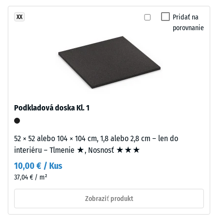
stupnice
recyklovaných
3 =
pneumatík
Pridať na
XX
Tepelná
(ELT
porovnanie
vodivosť
–
cca 0,11
End
W/(m·K)
of
Life
Mrazuvzdorný
Tyres),
Tlaková
spojeného
pevnosť
polyuretánovým
Podkladová doska Kl. 1
-
spojivom.
Lisuje
Hodnota
52 × 52 alebo 104 × 104 cm, 1,8 alebo 2,8 cm – len do
sa
stupnice
interiéru – Tlmenie ★, Nosnosť ★★★
pri
1
10,00 € / Kus
nízkej
objemovej
37,04 € / m²
=
hustote.
cca
Zobraziť produkt
1