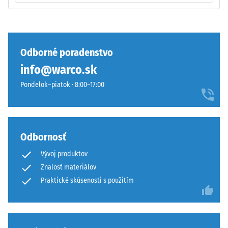
sklzávaniu
ozubenia
Tlaková
pri
pevnosť
pohybe.
materiálu
Odborné poradenstvo
Vrchná
opisuje
info@warco.sk
vrstva
jeho
v
odolnosť
Pondelok–piatok · 8:00–17:00
sendviči
voči
–
lokálnemu
vrstva
zaťaženiu.
sa
Udáva,
Odbornosť
položí
do
Vývoj produktov
na
akej
Znalosť materiálov
seba,
miery
ozubenie
sa
Praktické skúsenosti s použitím
drží
materiál
hornú
deformuje
vrstvu
pri