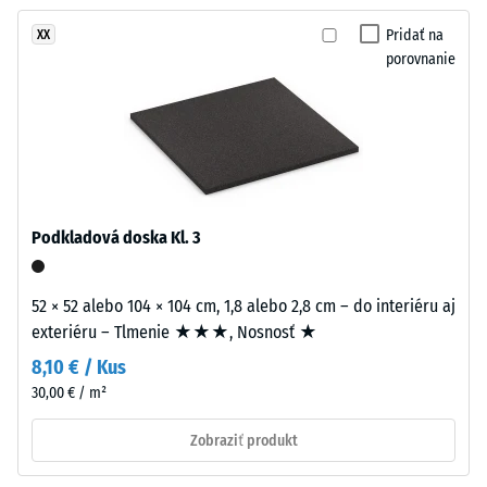
žiadny
výrazného
odľahčenia
produkt
farebného
Pridať na
XX
(BS 7188)
na
porovnanie
obrazu.
porovnanie.
Zdanlivá
Povrch
hustota
pôsobí
-
energicky
hodnota
a
stupnice
živo.
1 = do
780
Podkladová doska Kl. 3
kg/m³
Material
–
Tlmenie
52 × 52 alebo 104 × 104 cm, 1,8 alebo 2,8 cm – do interiéru aj
Sestava
nárazov,
exteriéru – Tlmenie ★★★, Nosnosť ★
in
vibrácií a
krokového
struktura
8,10 € / Kus
hluku –
30,00 € / m²
Hodnota
Dvojvrstvová
stupnice 3
Zobraziť produkt
doska
= výrazné
má
tlmenie