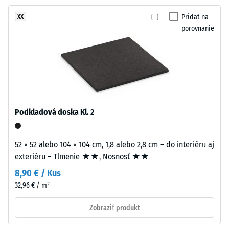
približne
Trieda
Pridať na
XX
3,3
protišmykovosti
porovnanie
mm
DS (EN 14041) -
hrubú
Hodnota
nášľapnú
stupnice 4 =
vrstvu
Koeficient
z
trenia cca 0,53
nového
Odolnosť
granulátu
Podkladová doska Kl. 2
proti oderu
EPDM
– Odolnosť
(etylén-
proti
propylén-
52 × 52 alebo 104 × 104 cm, 1,8 alebo 2,8 cm – do interiéru aj
abrazívnemu
dién
exteriéru – Tlmenie ★★, Nosnosť ★★
opotrebeniu
monomer),
– Hodnota
8,90 € / Kus
pigmentovaného
stupnice 2 =
32,96 € / m²
v
"dobrá" (BS
7188)
celej
Zobraziť produkt
hmote
Priepustnosť
a