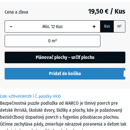
Anglický
19,50 € / Kus
trávnik
Cena a zľava
-
+
Kus
m²
Atlantik
0
m²
Levanduľa
Plánovač plochy – určiť plochu
Pridať do košíka
Ratan
EAN:
4251469369351
| Č. položky:
6935
Sivá
Bezpečnostná puzzle podložka od WARCO je tlmivý povrch pre
žula
detské ihriská, školské dvory, škôlky a plochy, kde je požadovaný
bezúdržbový dopadový povrch s fugenlos pôsobiacou plochou.
Účinne zachytáva pády, zmierňuje nárazové poranenia a deťom tak
Terakota