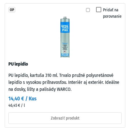
vody (EN
spojeného
12616) –
Pridať na
OP
UV-
Trieda 5 =
porovnanie
stabilizovaným
Infiltrácia
polyuretánom.
cca 1000
mm/h (1000
Vrstva
l/h/m²)
má
otvorenú
Protišmykovosť
pórovú
(EN 16165) –
štruktúru.
Hodnota
PU lepidlo
Nosná
stupnice 4 =
PU lepidlo, kartuša 310 ml. Trvalo pružné polyuretánové
časť
priemerný
lepidlo s vysokou priľnavosťou. Interiér aj exteriér. Ideálne
akceptačný
pozostáva
uhol cca 16°,
na dosky, lišty a palisády WARCO.
z
skupina R10
hrubého
14,40 € / Kus
čierneho
Tepelná
46,45 € / l
gumového
izolácia
granulátu
Zobraziť produkt
–
z
Hodnota