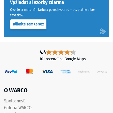
pohybovo-
aplikácii
Vyžiadať si vzorky zdarma
stabilne
určitej
Overte si materiál, farbu a povrch vopred – bezplatne a bez
a
sily.
záväzkov.
zabraňuje
Malá
Kliknite sem teraz!
osovému
hĺbka
posunu.
vtlačenia
Pravouhlé
znamená
hrany
vysokú
bez
tlakovú
4.4
skosenia
pevnosť,
101 recenzií na Google Maps
vytvárajú
zatiaľ
sotva
čo
viditeľnú
väčšia
vlasovú
hĺbka
škáru
poukazuje
O WARCO
s
na
jemným
nižšiu
Spoločnosť
prechodom
odolnosť
Galéria WARCO
medzi
voči