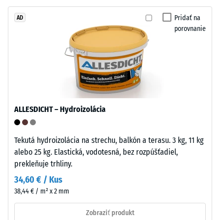
Inštalácia
mm
–
Pridať na
AD
Spracovanie
zvyšnej
porovnanie
–
preliačiny
Montáž
po
24
Puzzle
ozubenie
hodinách
s
odľahčenia
ALLESDICHT – Hydroizolácia
vlnitými
(BS
zubami
na
7188)
Tekutá hydroizolácia na strechu, balkón a terasu. 3 kg, 11 kg
všetkých
alebo 25 kg. Elastická, vodotesná, bez rozpúšťadiel,
stranách
prekleňuje trhliny.
zaistí
34,60 € / Kus
pevný
/ 5
38,44 € / m² x 2 mm
spoj
a
Zobraziť produkt
bráni