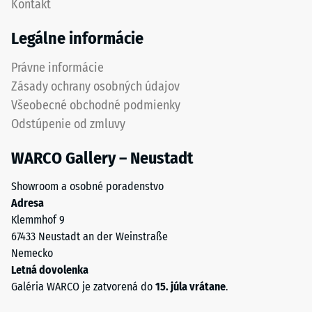
Kontakt
dlaždicami.
bodovým
Výsledkom
zaťaženiam.
Legálne informácie
je
Takéto
jednotný
zaťaženie
Právne informácie
vzhľad
môže
Zásady ochrany osobných údajov
povrchu
vzniknúť
Všeobecné obchodné podmienky
bez
napríklad
Odstúpenie od zmluvy
výrazne
pri
viditeľných
obuvi
WARCO Gallery – Neustadt
spojov.
s
Elastická
vysokými
Showroom a osobné poradenstvo
štruktúra
podpätkami,
Adresa
ozubenia
nohách
Klemmhof 9
umožňuje
nábytku,
67433 Neustadt an der Weinstraße
flexibilitu
kvetináčoch
Nemecko
a
na
Letná dovolenka
dlhodobú
kolieskach
Galéria WARCO je zatvorená do
15. júla vrátane
.
mechanickú
alebo
stabilitu
podstavcoch