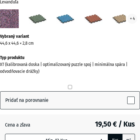
Levanduľa
Levanduľa
Anglický
Atlantik
Etna
Rata
+ 4
(active)
trávnik
Viac
Vybraný variant
informácií
44,6 x 44,6 × 2,8 cm
o
farbách?
Typ produktu
XT (kalibrovaná doska | optimalizovaný puzzle spoj | minimálna spára |
Zobraziť
odvodňovacie drážky)
farebnú
paletu
(active)
Levanduľa
Pridať na porovnanie
Anglický
19,50 € / Kus
trávnik
Cena a zľava