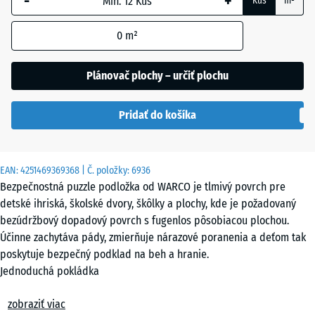
-
+
Kus
m²
Atlantik
0
m²
Etna
Plánovač plochy – určiť plochu
Pridať do košíka
Ratan
EAN:
4251469369368
| Č. položky:
6936
Sivá
Bezpečnostná puzzle podložka od WARCO je tlmivý povrch pre
žula
detské ihriská, školské dvory, škôlky a plochy, kde je požadovaný
bezúdržbový dopadový povrch s fugenlos pôsobiacou plochou.
Účinne zachytáva pády, zmierňuje nárazové poranenia a deťom tak
Terakota
poskytuje bezpečný podklad na beh a hranie.
Jednoduchá pokládka
Bezpečnostné puzzle podložky sa kladú voľne – bez lepenia ani
zobraziť viac
kotevných prvkov – na rovný, únosný podklad. Kalibrovaný puzzle-
Tmavosivá