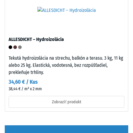
Puzzle
po
ozubenie
24
s
vlnitými
hodinách
zubami
odľahčenia
ALLESDICHT – Hydroizolácia
na
(BS
všetkých
stranách
7188)
Tekutá hydroizolácia na strechu, balkón a terasu. 3 kg, 11 kg
zaistí
alebo 25 kg. Elastická, vodotesná, bez rozpúšťadiel,
pevný
prekleňuje trhliny.
spoj
34,60 € / Kus
a
/ 5
38,44 € / m² x 2 mm
bráni
sklzávaniu
Zobraziť produkt
ozubenia
pri
pohybe.
Tlaková
Vrchná
pevnosť
vrstva