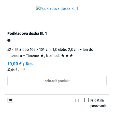
cca 0,11
Life
W/(m·K)
Tyres),
spojeného
Mrazuvzdorný
polyuretánovým
Tlaková
spojivom.
pevnosť
Lisuje
Podkladová doska Kl. 1
-
sa
pri
Hodnota
52 × 52 alebo 104 × 104 cm, 1,8 alebo 2,8 cm – len do
nízkej
stupnice
interiéru – Tlmenie ★, Nosnosť ★★★
objemovej
1
10,00 € / Kus
hustote.
37,04 € / m²
=
Inštalácia
cca
Zobraziť produkt
–
1
Spracovanie
mm
–
Pridať na
AD
Montáž
zvyšnej
porovnanie
preliačiny