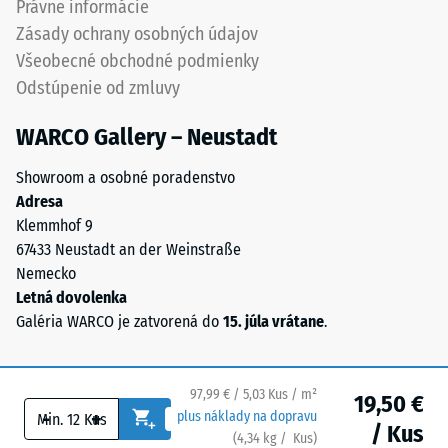
Právne informácie
bez
môže
Zásady ochrany osobných údajov
výrazne
vzniknúť
Všeobecné obchodné podmienky
viditeľných
napríklad
Odstúpenie od zmluvy
spojov.
pri
Elastická
obuvi
WARCO Gallery – Neustadt
štruktúra
s
ozubenia
vysokými
Showroom a osobné poradenstvo
umožňuje
podpätkami,
Adresa
flexibilitu
nohách
Klemmhof 9
a
nábytku,
67433 Neustadt an der Weinstraße
dlhodobú
kvetináčoch
Nemecko
mechanickú
na
Letná dovolenka
stabilitu
kolieskach
Galéria WARCO je zatvorená do
15. júla vrátane
.
bez
alebo
porušenia
podstavcoch
spojov
rôznych
97,99 € / 5,03 Kus / m²
aj
19,50 €
zariadení.
-
+
plus náklady na dopravu
pri
Tlaková
/ Kus
(
4,34
kg
/ Kus)
Bezpečné podlahy.
postupnom