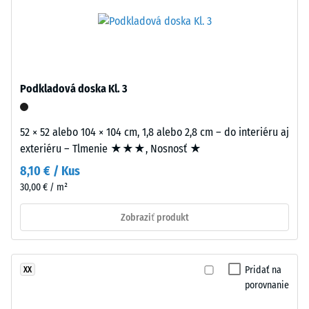
hustota
a
-
mäkko.
hodnota
stupnice
1 = do
Material
780
–
Podkladová doska Kl. 3
kg/m³
Sestava
in
Tlmenie
52 × 52 alebo 104 × 104 cm, 1,8 alebo 2,8 cm – do interiéru aj
struktura
nárazov,
exteriéru – Tlmenie ★★★, Nosnosť ★
vibrácií a
krokového
8,10 € / Kus
Dvojvrstvová
hluku –
30,00 € / m²
doska
Hodnota
má
stupnice 3
Zobraziť produkt
približne
= výrazné
3,3
tlmenie
mm
Trieda
Pridať na
XX
hrubú
protišmykovosti
porovnanie
nášľapnú
DS (EN 14041) -
vrstvu