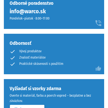
materiálu
Odborné poradenstvo
v
opisuje
info@warco.sk
sendviči
jeho
–
odolnosť
Pondelok–piatok · 8:00–17:00
vrstva
voči
sa
lokálnemu
položí
zaťaženiu.
na
Udáva,
Odbornosť
seba,
do
Vývoj produktov
ozubenie
akej
drží
Znalosť materiálov
miery
hornú
sa
Praktické skúsenosti s použitím
vrstvu
materiál
pohybovo-
deformuje
stabilne
pri
a
aplikácii
Vyžiadať si vzorky zdarma
zabraňuje
určitej
Overte si materiál, farbu a povrch vopred – bezplatne a bez
osovému
sily.
záväzkov.
posunu.
Malá