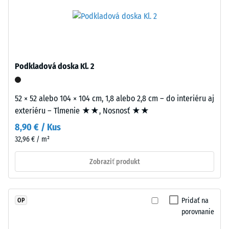
Hodnota
z
stupnice 4 =
nového
Koeficient
granulátu
trenia cca 0,53
EPDM
Odolnosť
(etylén-
Podkladová doska Kl. 2
proti oderu
propylén-
– Odolnosť
dién
proti
monomer),
52 × 52 alebo 104 × 104 cm, 1,8 alebo 2,8 cm – do interiéru aj
abrazívnemu
pigmentovaného
exteriéru – Tlmenie ★★, Nosnosť ★★
opotrebeniu
v
– Hodnota
8,90 € / Kus
celej
stupnice 2 =
32,96 € / m²
hmote
"dobrá" (BS
7188)
a
Zobraziť produkt
spojeného
Priepustnosť
UV-
vody (EN
stabilizovaným
12616) –
Pridať na
OP
polyuretánom.
Trieda 5 =
porovnanie
Vrstva
Infiltrácia