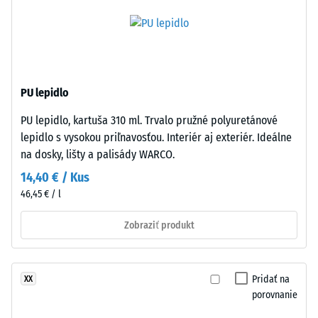
má
cca 1000
mm/h (1000
otvorenú
l/h/m²)
pórovú
štruktúru.
Protišmykovosť
Nosná
(EN 16165) –
časť
Hodnota
PU lepidlo
pozostáva
stupnice 4 =
PU lepidlo, kartuša 310 ml. Trvalo pružné polyuretánové
z
priemerný
lepidlo s vysokou priľnavosťou. Interiér aj exteriér. Ideálne
akceptačný
hrubého
uhol cca 16°,
na dosky, lišty a palisády WARCO.
čierneho
skupina R10
gumového
14,40 € / Kus
granulátu
Tepelná
46,45 € / l
z
izolácia
recyklovaných
Zobraziť produkt
–
pneumatík
Hodnota
stupnice
(ELT
3 =
–
Pridať na
XX
Tepelná
End
porovnanie
vodivosť
of